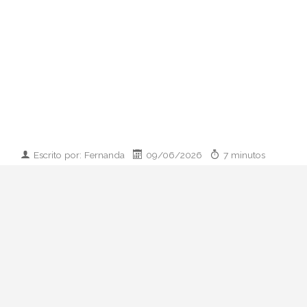
Escrito por: Fernanda
09/06/2026
7 minutos
Imagen desarrollada por IA
Analizamos la dupla de moda más
influyente del momento: cómo empezaron
en 2011, qué pasó con el retiro de 2023 y
por qué su regreso colaborativo define las
alfombras rojas de 2026.