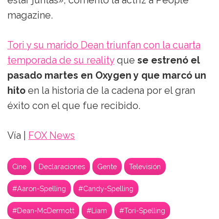
estar juntas», comentó la actriz a People
magazine.
Tori y su marido Dean triunfan con la cuarta
temporada de su reality
que
se estrenó el
pasado martes en Oxygen y que marcó un
hito
en la historia de la cadena por el gran
éxito con el que fue recibido.
Vía |
FOX News
Cine
Declaraciones
Gente
Televisión
#Aaron-Spelling
#Candy-Spelling
#Dean-McDermott
#Liam
#Tori-Spelling