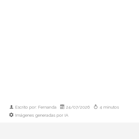
Escrito por: Fernanda
24/07/2026
4 minutos
Imágenes generadas por IA
Guía práctica para vestir el día que