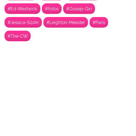
#Ed-Westwick
#fotos
#Gossip-Girl
#Jessica-Szohr
#Leighton-Meester
#Paris
#The-CW