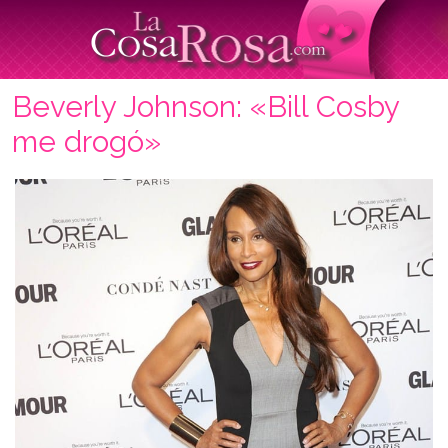
Beverly Johnson: «Bill Cosby
me drogó»