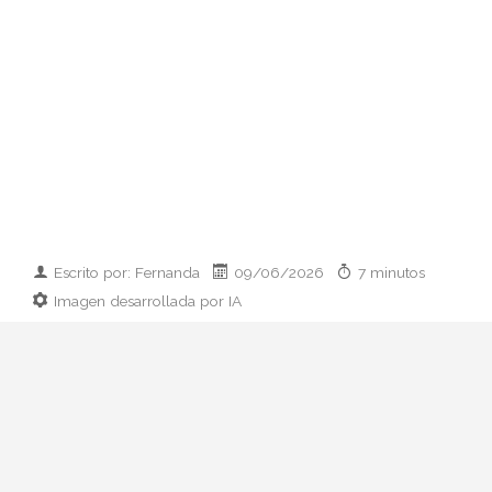
Escrito por: Fernanda
09/06/2026
7 minutos
Imagen desarrollada por IA
Analizamos la dupla de moda más
influyente del momento: cómo empezaron
en 2011, qué pasó con el retiro de 2023 y
por qué su regreso colaborativo define las