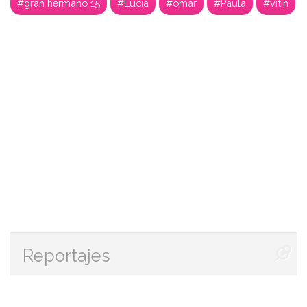
#gran hermano 15
#Lucia
#omar
#Paula
#vitin
Reportajes