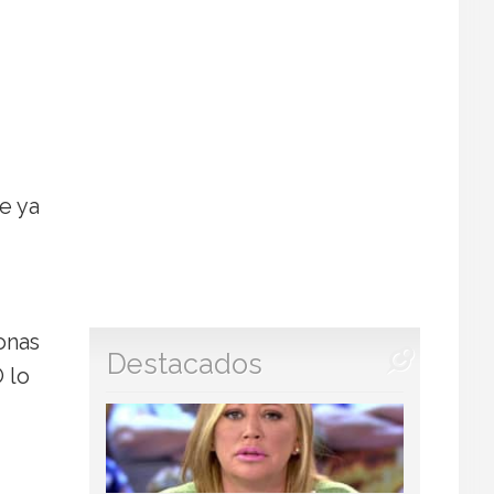
e ya
onas
Destacados
 lo