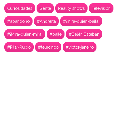
Curiosidades
Gente
Reality shows
Televisión
#abandono
#Andreíta
#¡mira-quien-baila!
#¡Mira-quien-mira!
#baile
#Belén Esteban
#Pilar-Rubio
#telecinco
#victor-janeiro