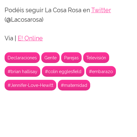
Podéis seguir La Cosa Rosa en
Twitter
(@Lacosarosa)
Vía |
E! Online
Declaraciones
Gente
Parejas
Televisión
#brian hallisay
#colin egglesfield
#embarazo
#Jennifer-Love-Hewitt
#maternidad