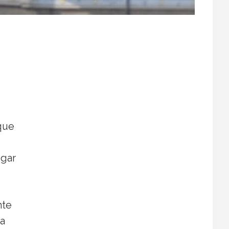
que
ogar
nte
ca