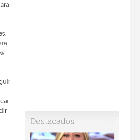
para
as,
ara
ew
guir
icar
dir
Destacados