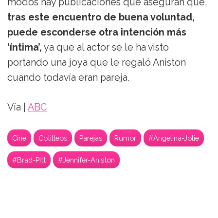
modos hay publicaciones que aseguran que,
tras este encuentro de buena voluntad,
puede esconderse otra intención más
‘íntima’,
ya que al actor se le ha visto
portando una joya que le regaló Aniston
cuando todavía eran pareja.
Vía |
ABC
Cine
Cotilleos
Parejas
Rumor
#Angelina-Jolie
#Brad-Pitt
#Jennifer-Aniston