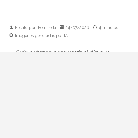
Escrito por: Fernanda
24/07/2026
4 minutos
Imágenes generadas por IA
Guía práctica para vestir el día que
conoces a los padres de tu pareja:
prendas clave, paleta cromática y errores
que conviene esquivar. Elegancia sin
disfraz.
Hay citas que se preparan con ilusión y
otras que se preparan con hoja de cálculo
mental. La primera comida con sus padres