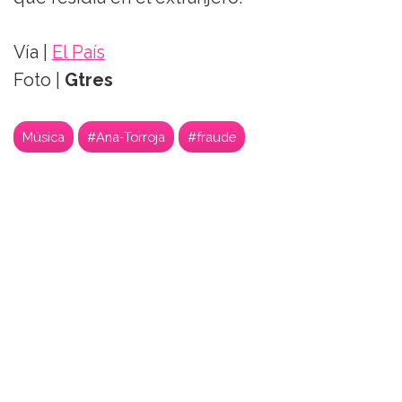
Vía |
El País
Foto |
Gtres
Música
#Ana-Torroja
#fraude