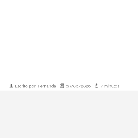
Escrito por: Fernanda
09/06/2026
7 minutos
Imagen desarrollada por IA
Analizamos la dupla de moda más
influyente del momento: cómo empezaron
en 2011, qué pasó con el retiro de 2023 y