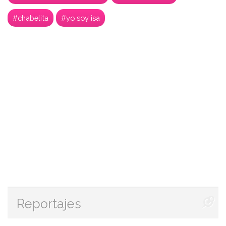
#chabelita
#yo soy isa
Reportajes