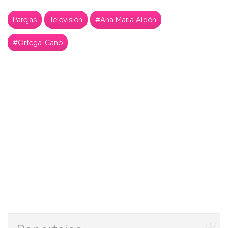
Parejas
Televisión
#Ana María Aldón
#Ortega-Cano