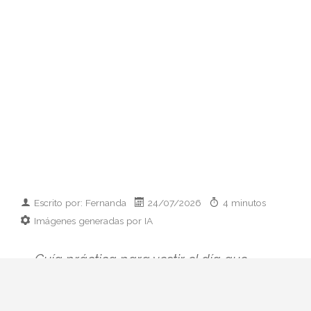
Escrito por: Fernanda
24/07/2026
4 minutos
Imágenes generadas por IA
Guía práctica para vestir el día que
conoces a los padres de tu pareja:
prendas clave, paleta cromática y errores