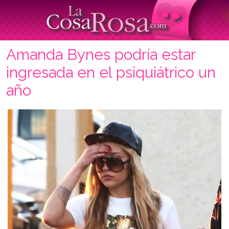
Amanda Bynes podría estar
ingresada en el psiquiátrico un
año