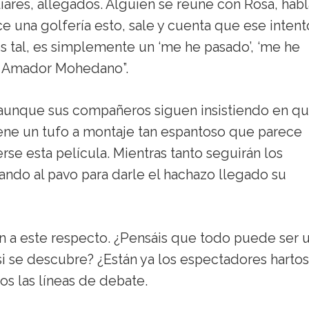
iliares, allegados. Alguien se reúne con Rosa, hab
ce una golfería esto, sale y cuenta que ese inten
s tal, es simplemente un ‘me he pasado’, ‘me he
es Amador Mohedano”.
unque sus compañeros siguen insistiendo en q
iene un tufo a montaje tan espantoso que parece
se esta película. Mientras tanto seguirán los
ando al pavo para darle el hachazo llegado su
ón a este respecto. ¿Pensáis que todo puede ser 
si se descubre? ¿Están ya los espectadores harto
os las líneas de debate.