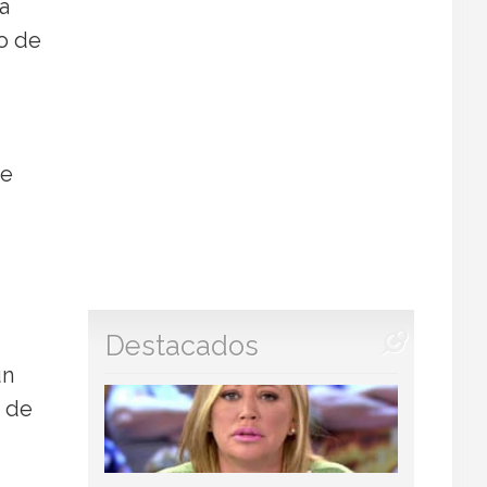
la
to de
ue
Destacados
un
s de