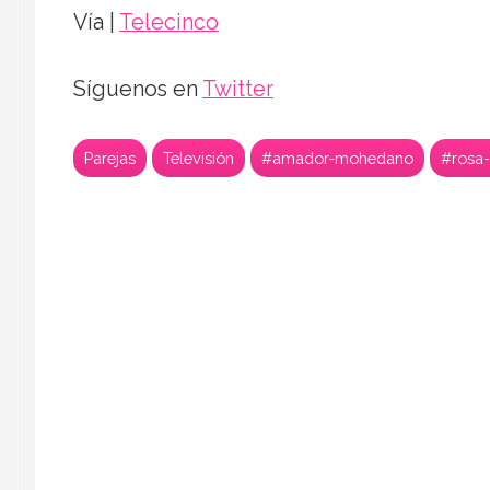
Vía |
Telecinco
Síguenos en
Twitter
Parejas
Televisión
#amador-mohedano
#rosa-