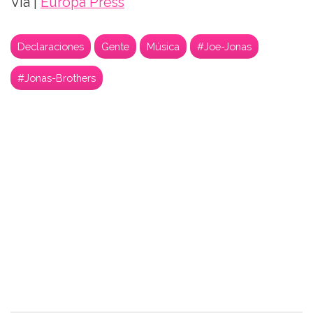
Vía |
Europa Press
Declaraciones
Gente
Música
#Joe-Jonas
#Jonas-Brothers