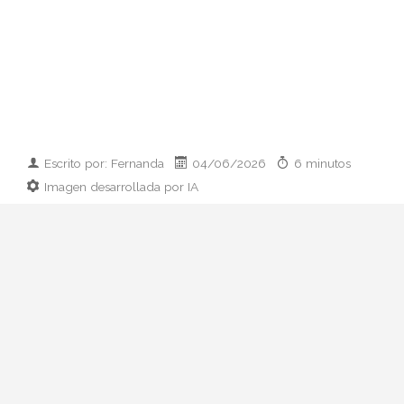
Escrito por: Fernanda
04/06/2026
6 minutos
Imagen desarrollada por IA
El paso de Rosalía del maximalismo
Motomami al minimalismo couture marca
su nueva era LUX. Analizamos su cambio
de imagen, las claves del estilo y cómo
replicarlo.