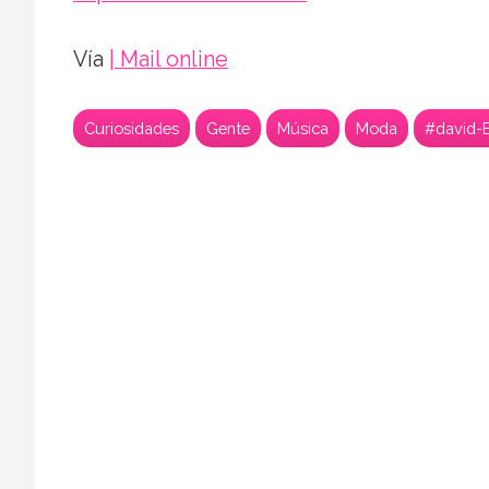
Vía
| Mail online
Curiosidades
Gente
Música
Moda
#david-