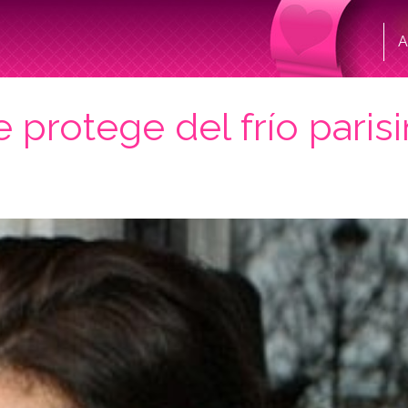
A
 protege del frío paris