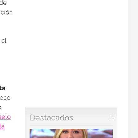
 de
cción
, al
ta
rece
s
Destacados
uelo
la