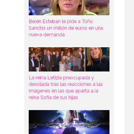
Belén Esteban le pide a Toño
Sanchís un millón de euros en una
nueva demanda
La reina Letizia preocupada y
desolada tras las reacciones a las
imágenes en las que aparta a la
reina Sofía de sus hijas