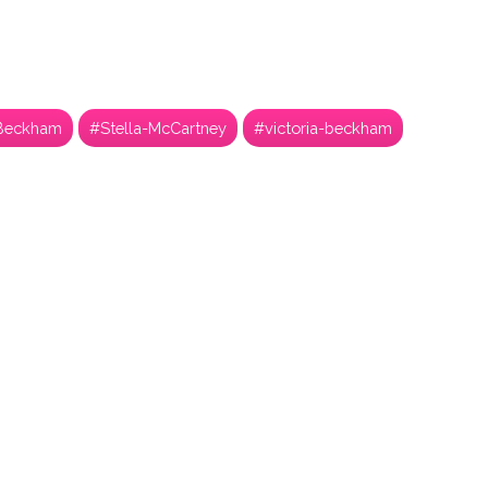
Beckham
#Stella-McCartney
#victoria-beckham