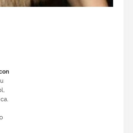
 con
su
l,
ca.
go