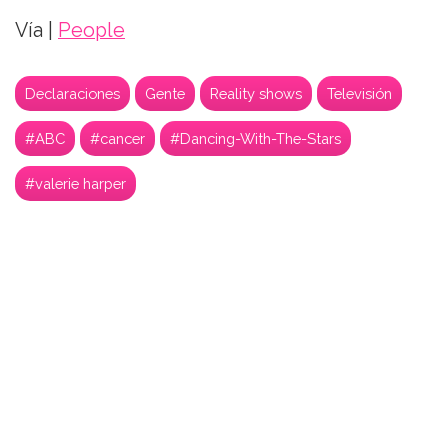
Vía |
People
Declaraciones
Gente
Reality shows
Televisión
#ABC
#cancer
#Dancing-With-The-Stars
#valerie harper