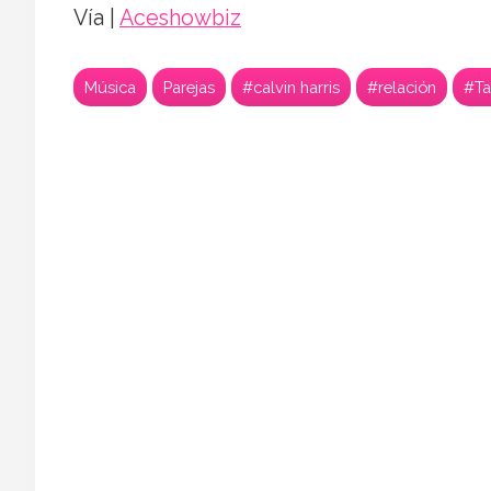
Vía |
Aceshowbiz
Música
Parejas
#calvin harris
#relación
#Ta