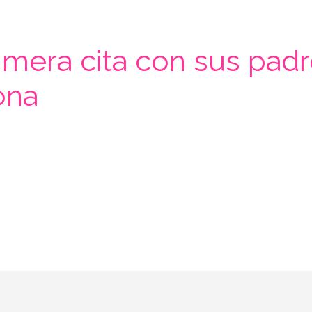
imera cita con sus padre
ona
noces a los padres de tu pareja: prendas clave, pale