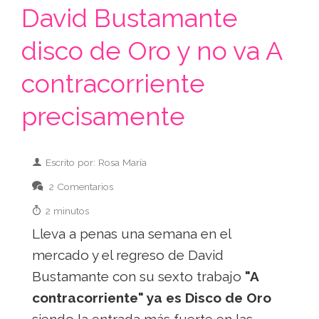
David Bustamante
disco de Oro y no va A
contracorriente
precisamente
Escrito por: Rosa María
2 Comentarios
2 minutos
Lleva a penas una semana en el
mercado y el regreso de David
Bustamante con su sexto trabajo
"A
contracorriente" ya es Disco de Oro