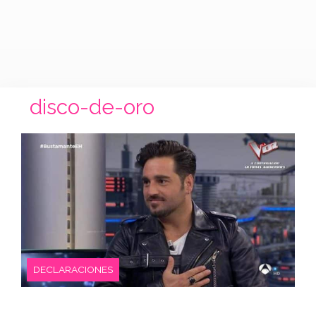
disco-de-oro
DECLARACIONES