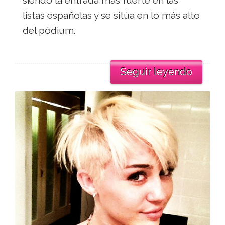
siendo la entrada más fuerte en las
listas españolas y se sitúa en lo más alto
del pódium.
Seguir leyendo