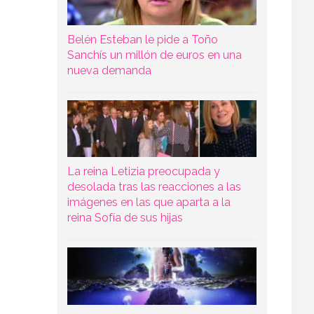
Belén Esteban le pide a Toño
Sanchís un millón de euros en una
nueva demanda
La reina Letizia preocupada y
desolada tras las reacciones a las
imágenes en las que aparta a la
reina Sofía de sus hijas