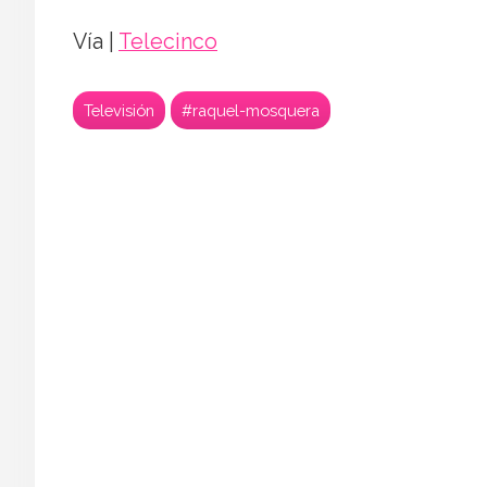
Vía |
Telecinco
Televisión
#raquel-mosquera