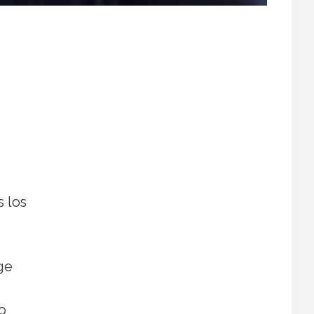
 los
ge
o