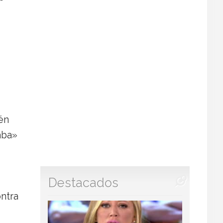
én
aba»
Destacados
ntra