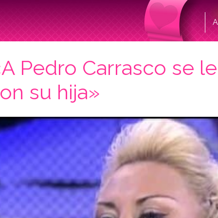
A
A Pedro Carrasco se le
on su hija»