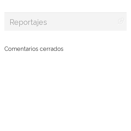
Reportajes
Rosalía deja el look extremo
y abraza el minimalismo
couture: lo que dice este
cambio