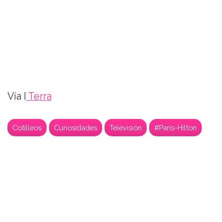
Vía I
Terra
Cotilleos
Curiosidades
Televisión
#Paris-Hilton