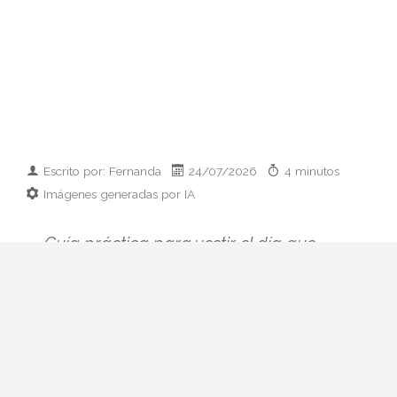
Escrito por: Fernanda
24/07/2026
4 minutos
Imágenes generadas por IA
Guía práctica para vestir el día que
conoces a los padres de tu pareja:
prendas clave, paleta cromática y errores
que conviene esquivar. Elegancia sin
disfraz.