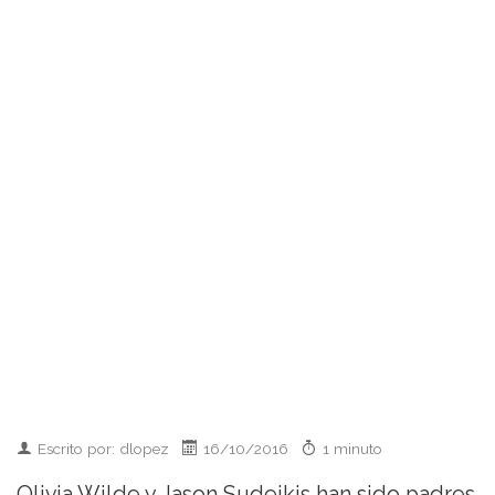
Escrito por: dlopez
16/10/2016
1 minuto
Olivia Wilde y Jason Sudeikis han sido padres