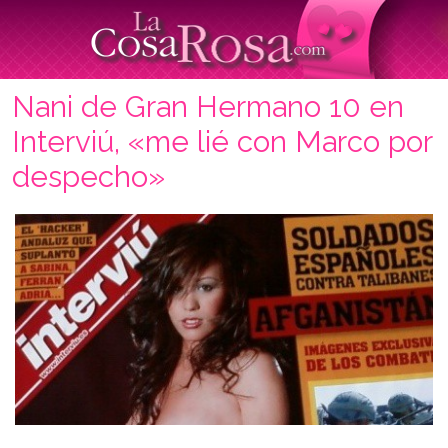
Nani de Gran Hermano 10 en
Interviú, «me lié con Marco por
despecho»