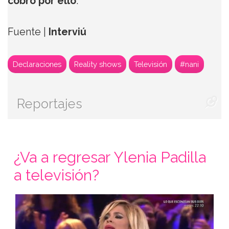
cobró por ello
.
Fuente |
Interviú
Declaraciones
Reality shows
Televisión
#nani
Reportajes
¿Va a regresar Ylenia Padilla
a televisión?