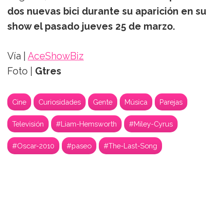
dos nuevas bici durante su aparición en su
show el pasado jueves 25 de marzo.
Vía |
AceShowBiz
Foto |
Gtres
Cine
Curiosidades
Gente
Música
Parejas
Televisión
#Liam-Hemsworth
#Miley-Cyrus
#Oscar-2010
#paseo
#The-Last-Song