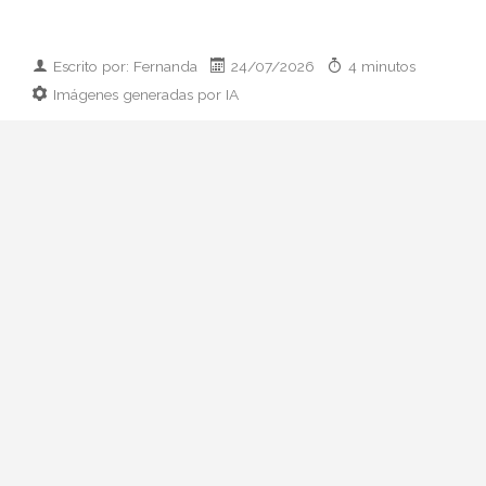
Escrito por: Fernanda
24/07/2026
4 minutos
Imágenes generadas por IA
Guía práctica para vestir el día que
conoces a los padres de tu pareja:
prendas clave, paleta cromática y errores
que conviene esquivar. Elegancia sin
disfraz.
Hay citas que se preparan con ilusión y
otras que se preparan con hoja de cálculo
mental. La primera comida con sus padres
pertenece, casi siempre, al segundo