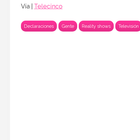
Vía |
Telecinco
Declaraciones
Gente
Reality shows
Televisión