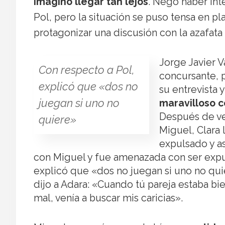
imaginó llegar tan lejos
. Negó haber int
Pol, pero la situación se puso tensa en pl
protagonizar una discusión con la azafata
Jorge Javier 
Con respecto a Pol,
concursante, 
explicó que «dos no
su entrevista 
juegan si uno no
maravilloso 
Después de ve
quiere»
Miguel, Clara 
expulsado y a
con Miguel y fue amenazada con ser expul
explicó que «dos no juegan si uno no quie
dijo a Adara: «Cuando tú pareja estaba bi
mal, venía a buscar mis caricias».