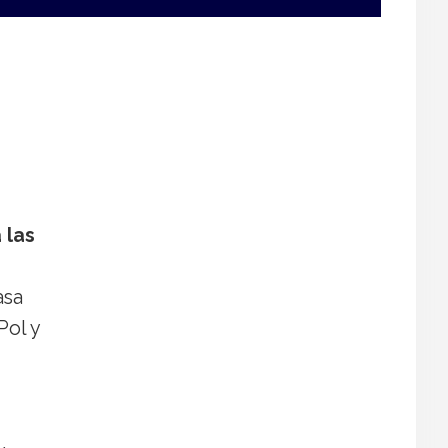
 las
asa
Pol y