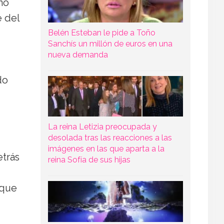
no
e del
Belén Esteban le pide a Toño
Sanchís un millón de euros en una
nueva demanda
do
La reina Letizia preocupada y
desolada tras las reacciones a las
imágenes en las que aparta a la
etrás
reina Sofía de sus hijas
 que