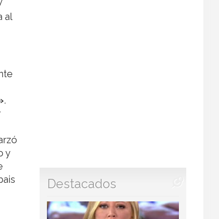
y
 al
nte
»
.
y
arzó
o y
e
bais
Destacados