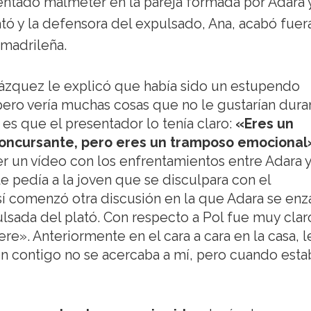
entado malmeter en la pareja formada por Adara 
ató y la defensora del expulsado, Ana, acabó fuera
 madrileña.
Vázquez le explicó que había sido un estupendo
pero vería muchas cosas que no le gustarían dura
y es que el presentador lo tenía claro:
«Eres un
concursante, pero eres un tramposo emocional
r un vídeo con los enfrentamientos entre Adara 
le pedía a la joven que se disculpara con el
sí comenzó otra discusión en la que Adara se enz
sada del plató. Con respecto a Pol fue muy clar
re». Anteriormente en el cara a cara en la casa, l
en contigo no se acercaba a mí, pero cuando esta