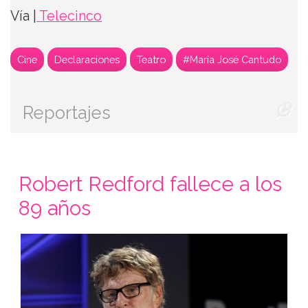
Vía |
Telecinco
Cine
Declaraciones
Teatro
#María José Cantudo
Reportajes
Robert Redford fallece a los
89 años