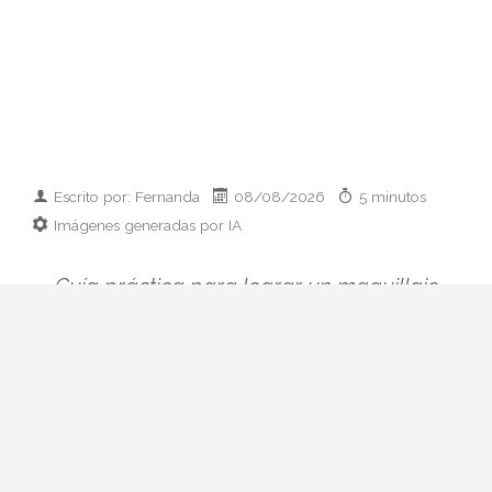
Escrito por: Fernanda
08/08/2026
5 minutos
Imágenes generadas por IA
Guía práctica para lograr un maquillaje
de novia que aguante calor, humedad y
salitre sin perder luminosidad. Fórmulas
waterproof, técnica capa a capa y kit de
retoques imprescindible.
Una boda en la playa es preciosa en las