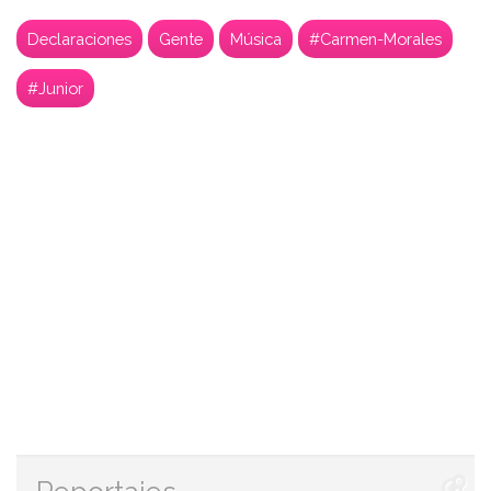
Declaraciones
Gente
Música
#Carmen-Morales
#Junior