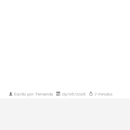
Escrito por: Fernanda
09/06/2026
7 minutos
Imagen desarrollada por IA
Analizamos la dupla de moda más
influyente del momento: cómo empezaron