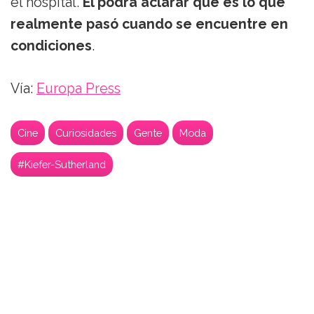
el hospital.
Él podrá aclarar qué es lo que
realmente pasó cuando se encuentre en
condiciones
.
Vía:
Europa Press
Cine
Curiosidades
Gente
Moda
#Kiefer-Sutherland