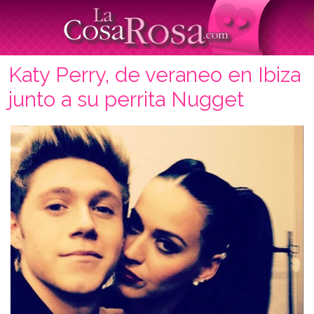
Katy Perry, de veraneo en Ibiza
junto a su perrita Nugget