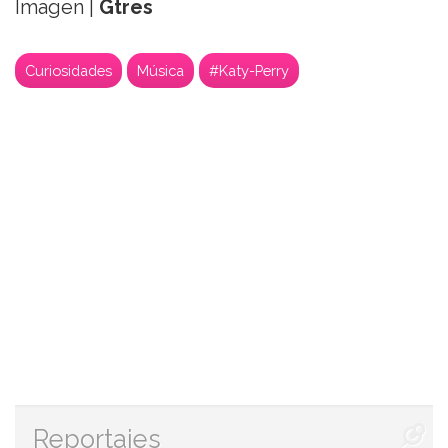
Imagen |
Gtres
Curiosidades
Música
#Katy-Perry
Reportajes