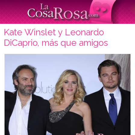
Kate Winslet y Leonardo
DiCaprio, más que amigos