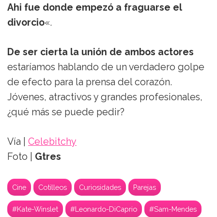
Ahi fue donde empezó a fraguarse el
divorcio
«.
De ser cierta la unión de ambos actores
estaríamos hablando de un verdadero golpe
de efecto para la prensa del corazón.
Jóvenes, atractivos y grandes profesionales,
¿qué más se puede pedir?
Vía |
Celebitchy
Foto |
Gtres
Cine
Cotilleos
Curiosidades
Parejas
#Kate-Winslet
#Leonardo-DiCaprio
#Sam-Mendes