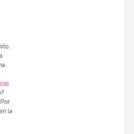
ito.
a
na.
uras
o?
. Por
en la