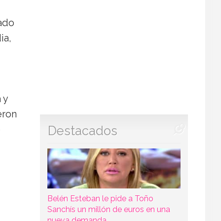
bado
ia,
 y
eron
Destacados
o
Belén Esteban le pide a Toño
Sanchís un millón de euros en una
nueva demanda