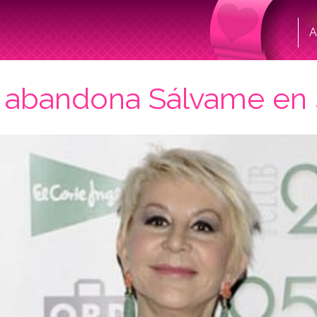
A
abandona Sálvame en s