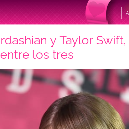
A
dashian y Taylor Swift,
 entre los tres