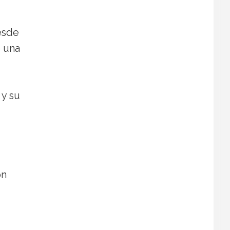
desde
o una
 y su
on