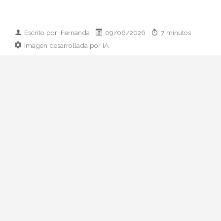
Escrito por: Fernanda
09/06/2026
7 minutos
Imagen desarrollada por IA
Analizamos la dupla de moda más
influyente del momento: cómo empezaron
en 2011, qué pasó con el retiro de 2023 y
por qué su regreso colaborativo define las
alfombras rojas de 2026.
Hay parejas creativas en la moda y luego
está esto: Zendaya y Law Roach. Una
actriz que ha pasado de Disney a portada
de Vogue Italia y un estilista que se