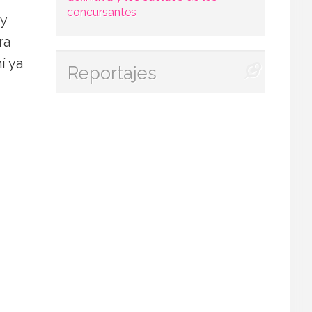
concursantes
 y
ra
í ya
Reportajes