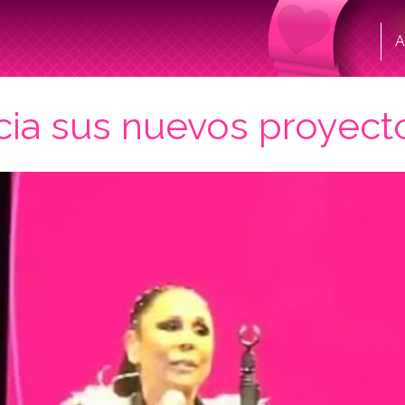
A
cia sus nuevos proyect