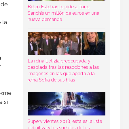
n de
Belén Esteban le pide a Toño
Sanchís un millón de euros en una
nueva demanda
 la
a
La reina Letizia preocupada y
r
desolada tras las reacciones a las
imágenes en las que aparta a la
reina Sofía de sus hijas
e «me
e si
Supervivientes 2018, esta es la lista
definitiva y los sueldos de los