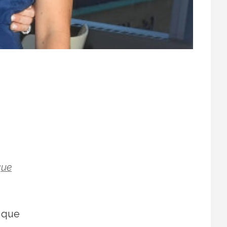
que
 que