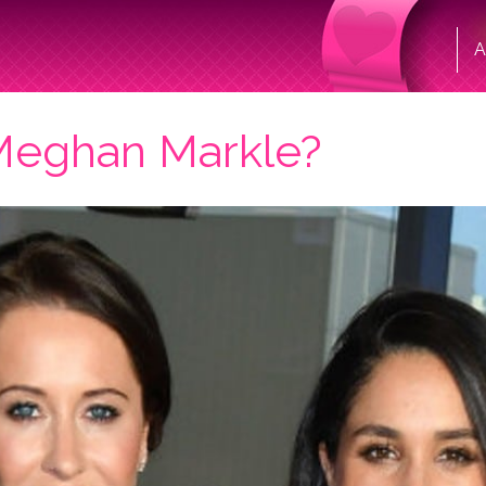
A
Meghan Markle?