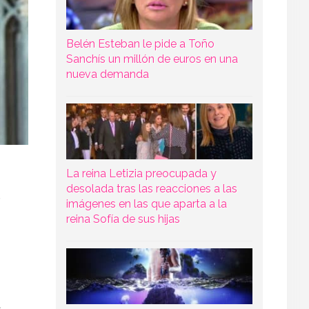
Belén Esteban le pide a Toño
Sanchís un millón de euros en una
nueva demanda
La reina Letizia preocupada y
desolada tras las reacciones a las
e
imágenes en las que aparta a la
reina Sofía de sus hijas