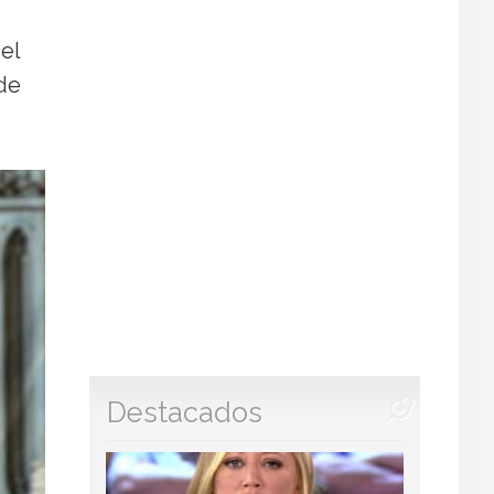
 el
 de
Destacados