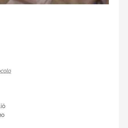
ocolo
lió
no