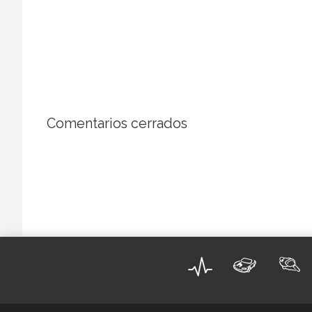
Charlotte Casiraghi
una camiseta bási