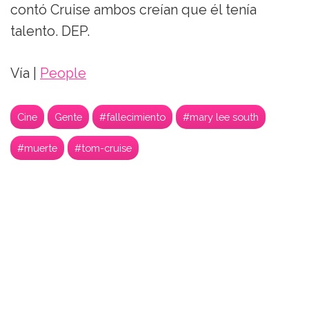
contó Cruise ambos creían que él tenía
talento. DEP.
Vía |
People
Cine
Gente
#fallecimiento
#mary lee south
#muerte
#tom-cruise