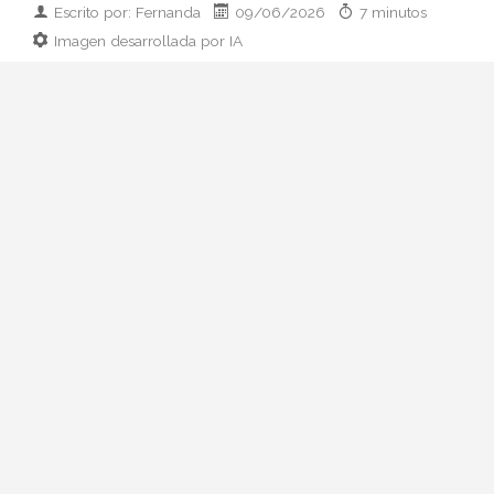
Escrito por: Fernanda
09/06/2026
7 minutos
Imagen desarrollada por IA
Analizamos la dupla de moda más
influyente del momento: cómo empezaron
en 2011, qué pasó con el retiro de 2023 y
por qué su regreso colaborativo define las
alfombras rojas de 2026.
Hay parejas creativas en la moda y luego
está esto: Zendaya y Law Roach. Una
actriz que ha pasado de Disney a portada
de Vogue Italia y un estilista que se
autodenomina
image architect
y ha
cambiado las reglas del juego en la