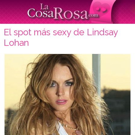
El spot más sexy de Lindsay
Lohan