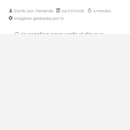
Escrito por: Fernanda
24/07/2026
4 minutos
Imágenes generadas por IA
Guía práctica para vestir el día que
conoces a los padres de tu pareja:
prendas clave, paleta cromática y errores
que conviene esquivar. Elegancia sin
disfraz.
Hay citas que se preparan con ilusión y
otras que se preparan con hoja de cálculo
mental. La primera comida con sus padres
pertenece, casi siempre, al segundo
grupo. Ni quieres parecer otra persona ni