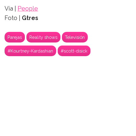
Vía |
People
Foto |
Gtres
Parejas
Reality shows
Televisión
#Kourtney-Kardashian
#scott-disick