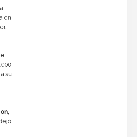
La
a en
or,
de
0.000
 a su
son,
dejó