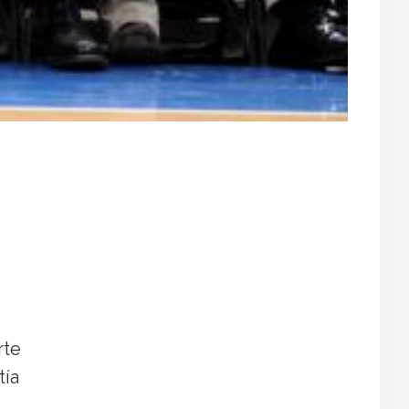
rte
tía