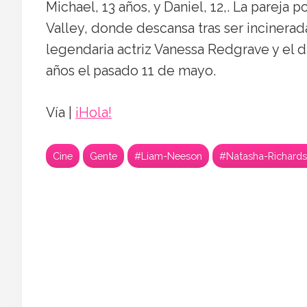
Michael, 13 años, y Daniel, 12,. La parej
Valley, donde descansa tras ser incinerada
legendaria actriz Vanessa Redgrave y el 
años el pasado 11 de mayo.
Vía |
¡Hola!
Cine
Gente
#Liam-Neeson
#Natasha-Richard