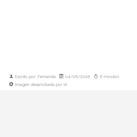
Escrito por: Fernanda
04/06/2026
6 minutos
Imagen desarrollada por IA
El paso de Rosalía del maximalismo
Motomami al minimalismo couture marca
su nueva era LUX. Analizamos su cambio
de imagen, las claves del estilo y cómo