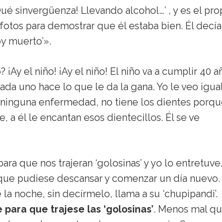
é sinvergüenza! Llevando alcohol…’ , y es el pro
otos para demostrar que él estaba bien. Él decía
y muerto’».
Ay el niño! ¡Ay el niño! El niño va a cumplir 40 a
ada uno hace lo que le da la gana. Yo le veo igua
r ninguna enfermedad, no tiene los dientes porq
rte, a él le encantan esos dientecillos. Él se ve
ra que nos trajeran ‘golosinas’ y yo lo entretuve
 que pudiese descansar y comenzar un día nuevo.
 la noche, sin decírmelo, llama a su ‘chupipandi’.
para que trajese las ‘golosinas’
. Menos mal q