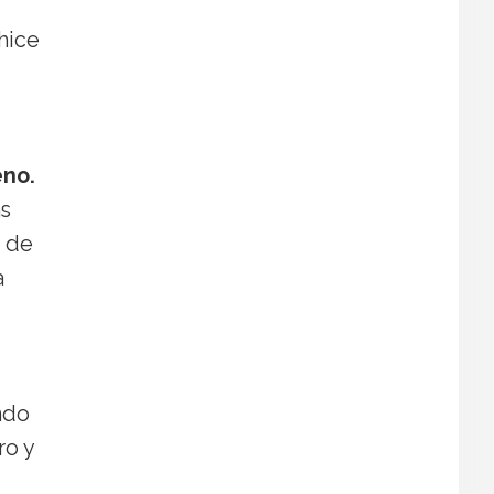
hice
eno.
as
s de
a
ndo
ro y