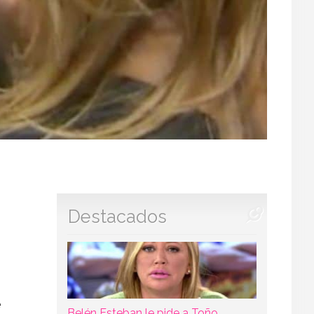
Destacados
e
Belén Esteban le pide a Toño