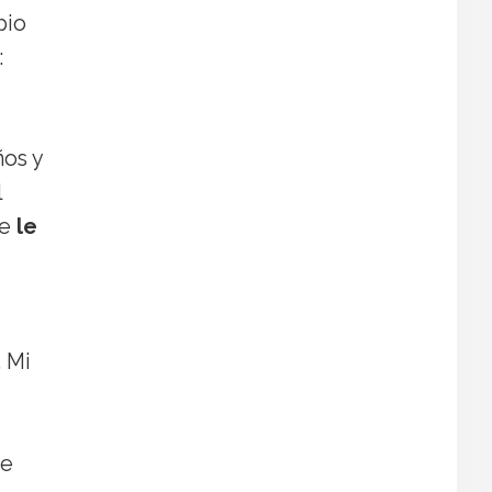
pio
:
ños y
l
ue
le
. Mi
ue