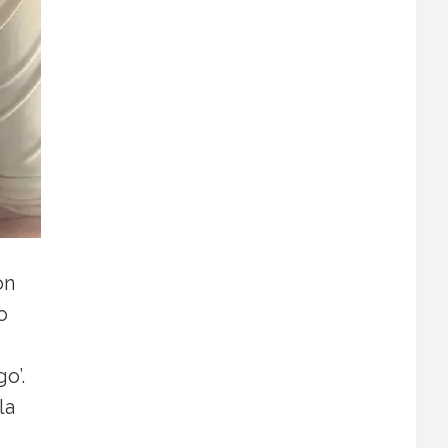
on
o
o’.
la