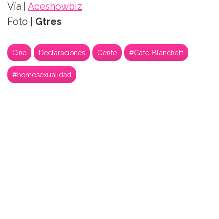
Vía |
Aceshowbiz
Foto |
Gtres
Cine
Declaraciones
Gente
#Cate-Blanchett
#homosexualidad