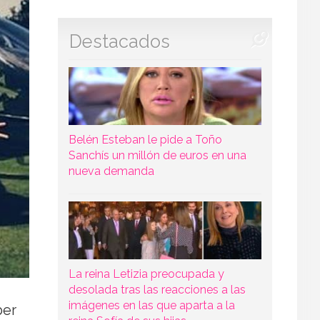
Destacados
Belén Esteban le pide a Toño
Sanchís un millón de euros en una
nueva demanda
La reina Letizia preocupada y
desolada tras las reacciones a las
imágenes en las que aparta a la
ber