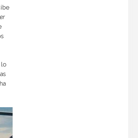
cibe
er
e
os
 lo
as
 ha