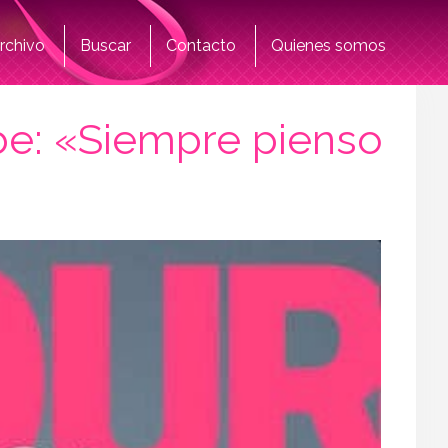
rchivo
Buscar
Contacto
Quienes somos
be: «Siempre pienso