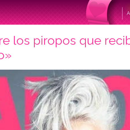
A
re los piropos que reci
o»