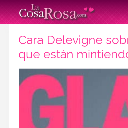
Cara Delevigne sob
que están mintiend