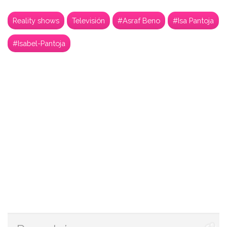
Reality shows
Televisión
#Asraf Beno
#Isa Pantoja
#Isabel-Pantoja